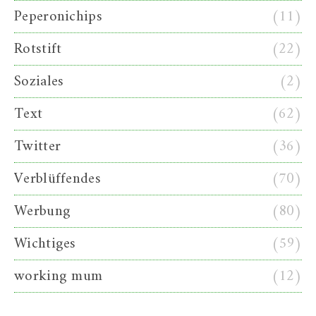
Peperonichips
(11)
Rotstift
(22)
Soziales
(2)
Text
(62)
Twitter
(36)
Verblüffendes
(70)
Werbung
(80)
Wichtiges
(59)
working mum
(12)