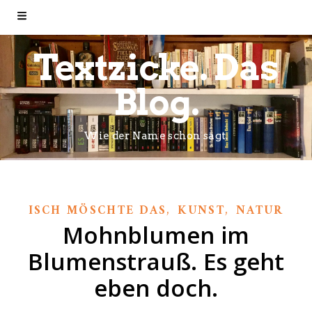
Textzicke. Das
Blog.
Wie der Name schon sagt.
,
,
ISCH MÖSCHTE DAS
KUNST
NATUR
Mohnblumen im
Blumenstrauß. Es geht
eben doch.