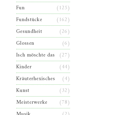
Fun
(125)
Fundstücke
(162)
Gesundheit
(26)
Glossen
(6)
Isch möschte das
(27)
Kinder
(44)
Kräuterhexisches
(4)
Kunst
(32)
Meisterwerke
(78)
Musik
(2)