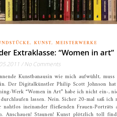
,
,
UNDSTÜCKE
KUNST
MEISTERWERKE
er Extraklasse: “Women in art”
05.2011
/
No Comments
nnende Kunstbanausin wie mich aufwühlt, muss 
in. Der Digitalkünstler Philip Scott Johnson hat
hing-Werk “Women in Art” habe ich nicht ein-, ni
durchlaufen lassen. Nein. Sicher 20-mal saß ich 
r nahtlos ineinander fließenden Frauen-Porträts 
. Anschauen! Staunen! Kunst plötzlich toll find