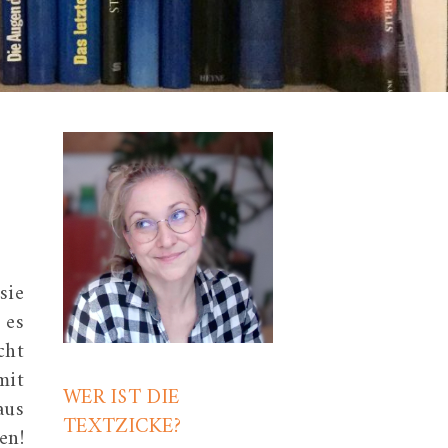
sie
 es
cht
mit
WER IST DIE
aus
TEXTZICKE?
en!