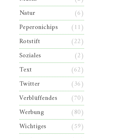
Natur
(6)
Peperonichips
(11)
Rotstift
(22)
Soziales
(2)
Text
(62)
Twitter
(36)
Verblüffendes
(70)
Werbung
(80)
Wichtiges
(59)