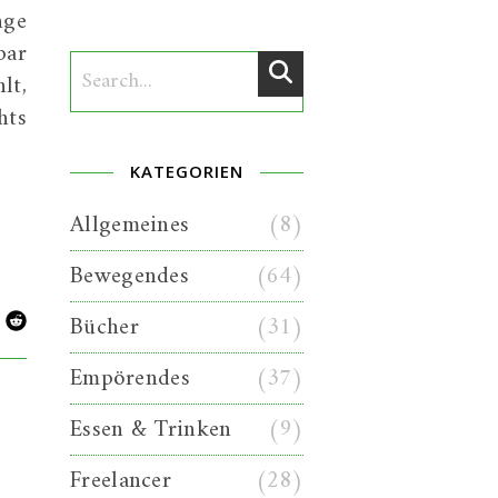
nge
bar
lt,
hts
KATEGORIEN
Allgemeines
(8)
Bewegendes
(64)
Bücher
(31)
Empörendes
(37)
Essen & Trinken
(9)
Freelancer
(28)