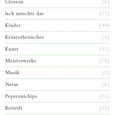
Glossen
(6)
Isch möschte das
(27)
Kinder
(44)
Kräuterhexisches
(4)
Kunst
(32)
Meisterwerke
(78)
Musik
(2)
Natur
(6)
Peperonichips
(11)
Rotstift
(22)