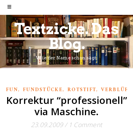
Textzicke. Das
Blog.
Wie der Name schon sagt.
,
,
,
FUN
FUNDSTÜCKE
ROTSTIFT
VERBLÜFF
Korrektur “professionell”
via Maschine.
23.09.2009
/
1 Comment