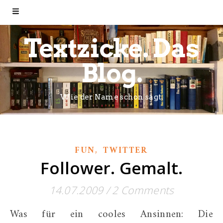
Textzicke. Das
Blog.
Wie der Name schon sagt.
,
FUN
TWITTER
Follower. Gemalt.
14.07.2009
/
2 Comments
Was für ein cooles Ansinnen: Die