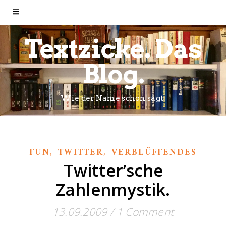
Textzicke. Das
Blog.
Wie der Name schon sagt.
,
,
FUN
TWITTER
VERBLÜFFENDES
Twitter’sche
Zahlenmystik.
13.09.2009
/
1 Comment