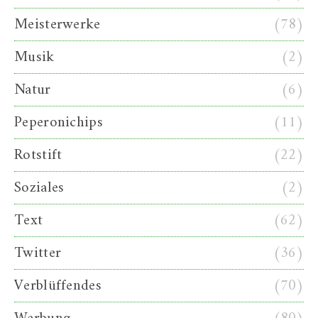
Meisterwerke
(78)
Musik
(2)
Natur
(6)
Peperonichips
(11)
Rotstift
(22)
Soziales
(2)
Text
(62)
Twitter
(36)
Verblüffendes
(70)