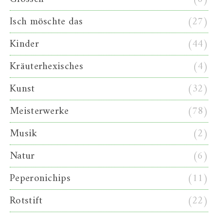
Isch möschte das
(27)
Kinder
(44)
Kräuterhexisches
(4)
Kunst
(32)
Meisterwerke
(78)
Musik
(2)
Natur
(6)
Peperonichips
(11)
Rotstift
(22)