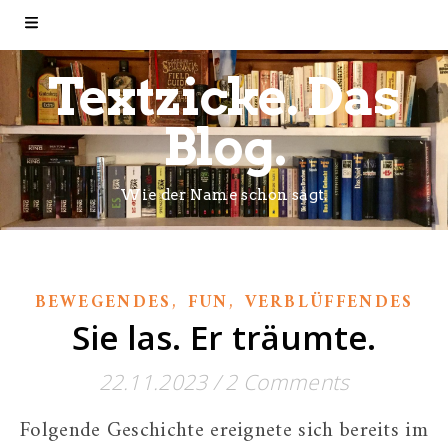
Textzicke. Das
Blog.
Wie der Name schon sagt.
,
,
BEWEGENDES
FUN
VERBLÜFFENDES
Sie las. Er träumte.
22.11.2023
/
2 Comments
Folgende Geschichte ereignete sich bereits im