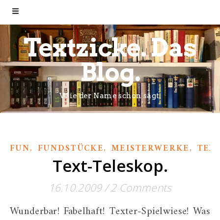
Textzicke. Das
Blog.
Wie der Name schon sagt.
,
,
,
FUN
FUNDSTÜCKE
MEISTERWERKE
TEX
Text-Teleskop.
16.10.2009
/
2 Comments
Wunderbar! Fabelhaft! Texter-Spielwiese! Was