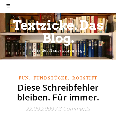
Textzicke. Das
Blog.
Wie der Name schon sagt.
,
,
FUN
FUNDSTÜCKE
ROTSTIFT
Diese Schreibfehler
bleiben. Für immer.
22.09.2009
/
3 Comments