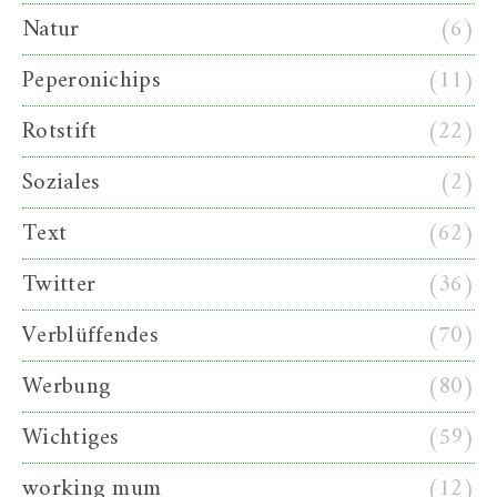
Natur
(6)
Peperonichips
(11)
Rotstift
(22)
Soziales
(2)
Text
(62)
Twitter
(36)
Verblüffendes
(70)
Werbung
(80)
Wichtiges
(59)
working mum
(12)