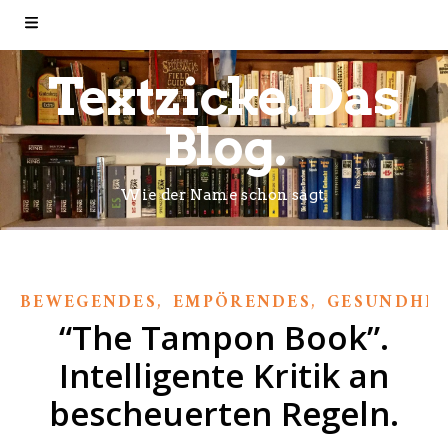
Textzicke. Das
Blog.
Wie der Name schon sagt.
,
,
BEWEGENDES
EMPÖRENDES
GESUNDHEI
“The Tampon Book”.
Intelligente Kritik an
bescheuerten Regeln.