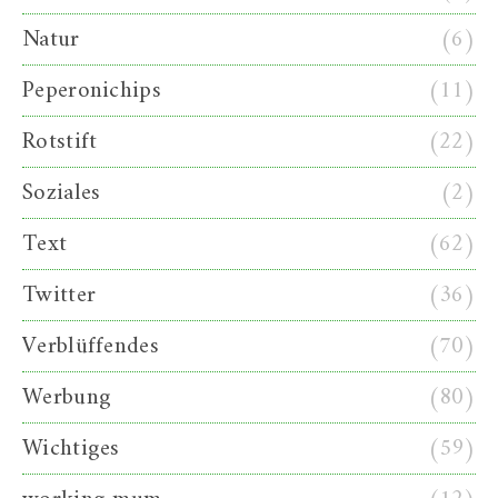
Natur
(6)
Peperonichips
(11)
Rotstift
(22)
Soziales
(2)
Text
(62)
Twitter
(36)
Verblüffendes
(70)
Werbung
(80)
Wichtiges
(59)