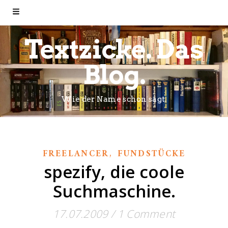
Textzicke. Das
Blog.
Wie der Name schon sagt.
,
FREELANCER
FUNDSTÜCKE
spezify, die coole
Suchmaschine.
17.07.2009
/
1 Comment