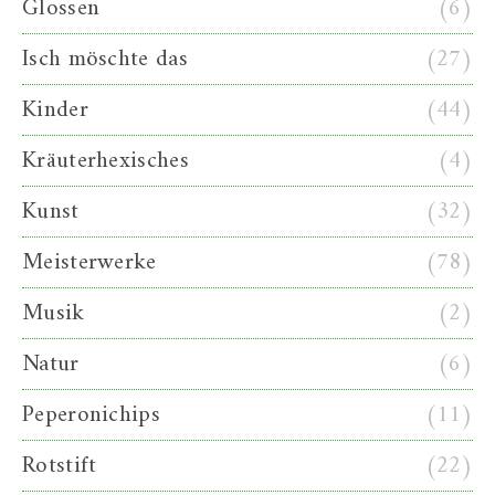
Glossen
(6)
Isch möschte das
(27)
Kinder
(44)
Kräuterhexisches
(4)
Kunst
(32)
Meisterwerke
(78)
Musik
(2)
Natur
(6)
Peperonichips
(11)
Rotstift
(22)