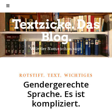
Textzicke. Das
Blog.
Wie der Name schon sagt.
,
,
ROTSTIFT
TEXT
WICHTIGES
Gendergerechte
Sprache. Es ist
kompliziert.