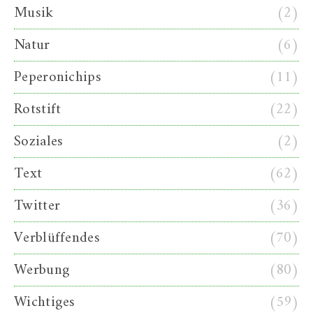
Musik
(2)
Natur
(6)
Peperonichips
(11)
Rotstift
(22)
Soziales
(2)
Text
(62)
Twitter
(36)
Verblüffendes
(70)
Werbung
(80)
Wichtiges
(59)