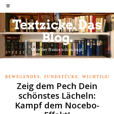
Textzicke. Das
Blog.
Wie der Name schon sagt.
,
,
BEWEGENDES
FUNDSTÜCKE
WICHTIGES
Zeig dem Pech Dein
schönstes Lächeln:
Kampf dem Nocebo-