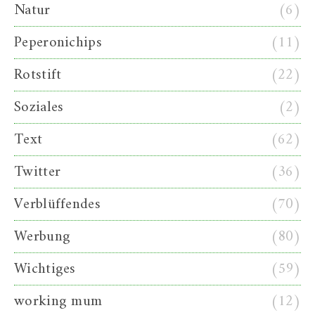
Natur
(6)
Peperonichips
(11)
Rotstift
(22)
Soziales
(2)
Text
(62)
Twitter
(36)
Verblüffendes
(70)
Werbung
(80)
Wichtiges
(59)
working mum
(12)