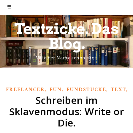
Textzicke. Das
Blog.
Wie der Name schon sagt.
,
,
,
,
FREELANCER
FUN
FUNDSTÜCKE
TEXT
Schreiben im
Sklavenmodus: Write or
Die.