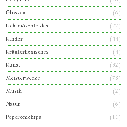
Glossen
(6)
Isch möschte das
(27)
Kinder
(44)
Kräuterhexisches
(4)
Kunst
(32)
Meisterwerke
(78)
Musik
(2)
Natur
(6)
Peperonichips
(11)