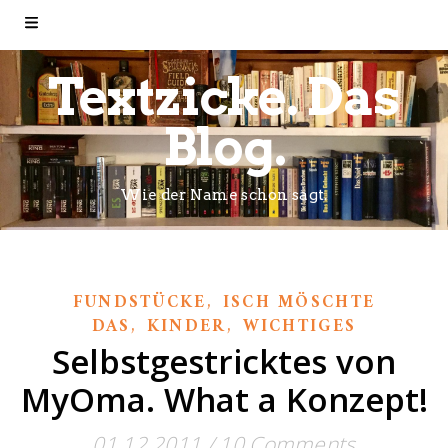
Textzicke. Das
Blog.
Wie der Name schon sagt.
,
FUNDSTÜCKE
ISCH MÖSCHTE
,
,
DAS
KINDER
WICHTIGES
Selbstgestricktes von
MyOma. What a Konzept!
01.12.2011
/
10 Comments