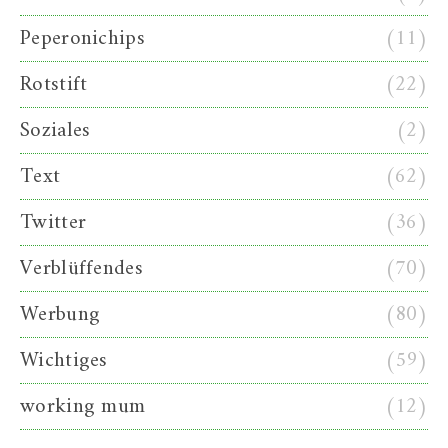
Peperonichips
(11)
Rotstift
(22)
Soziales
(2)
Text
(62)
Twitter
(36)
Verblüffendes
(70)
Werbung
(80)
Wichtiges
(59)
working mum
(12)