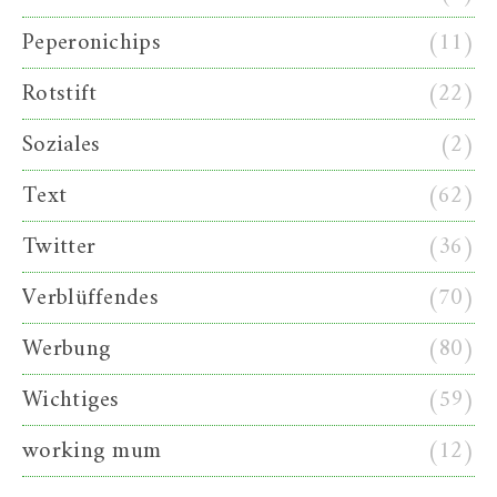
Peperonichips
(11)
Rotstift
(22)
Soziales
(2)
Text
(62)
Twitter
(36)
Verblüffendes
(70)
Werbung
(80)
Wichtiges
(59)
working mum
(12)