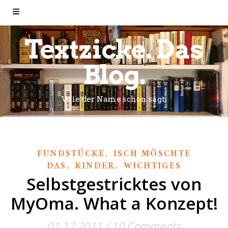
Textzicke. Das
Blog.
Wie der Name schon sagt.
,
FUNDSTÜCKE
ISCH MÖSCHTE
,
,
DAS
KINDER
WICHTIGES
Selbstgestricktes von
MyOma. What a Konzept!
01.12.2011
/
10 Comments