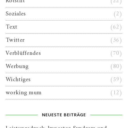
Rotstift
(22)
Soziales
(2)
Text
(62)
Twitter
(36)
Verblüffendes
(70)
Werbung
(80)
Wichtiges
(59)
working mum
(12)
NEUESTE BEITRÄGE