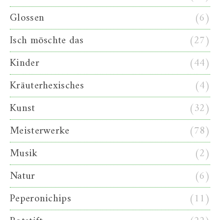
Glossen
(6)
Isch möschte das
(27)
Kinder
(44)
Kräuterhexisches
(4)
Kunst
(32)
Meisterwerke
(78)
Musik
(2)
Natur
(6)
Peperonichips
(11)