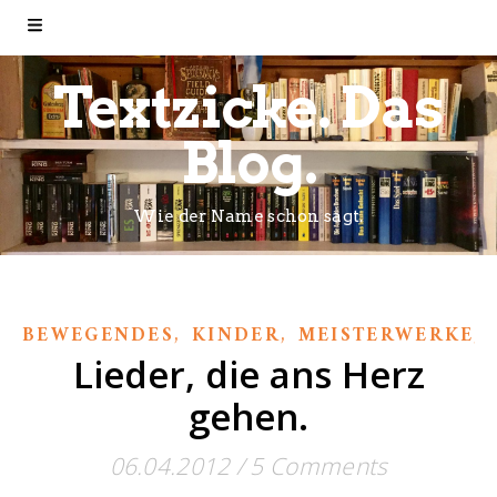
Textzicke. Das
Blog.
Wie der Name schon sagt.
,
,
,
BEWEGENDES
KINDER
MEISTERWERKE
Lieder, die ans Herz
gehen.
06.04.2012
/
5 Comments