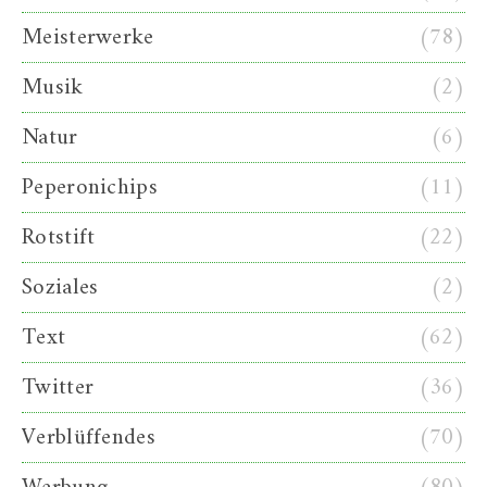
Meisterwerke
(78)
Musik
(2)
Natur
(6)
Peperonichips
(11)
Rotstift
(22)
Soziales
(2)
Text
(62)
Twitter
(36)
Verblüffendes
(70)