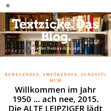
Textzicke. Das
Blog.
Wie der Name schon sagt.
,
,
BEWEGENDES
EMPÖRENDES
FUNDSTÜCK
MUM
Willkommen im Jahr
1950 … ach nee, 2015.
Die ALTE LEIPZIGER lädt