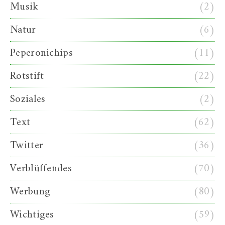
Musik
(2)
Natur
(6)
Peperonichips
(11)
Rotstift
(22)
Soziales
(2)
Text
(62)
Twitter
(36)
Verblüffendes
(70)
Werbung
(80)
Wichtiges
(59)