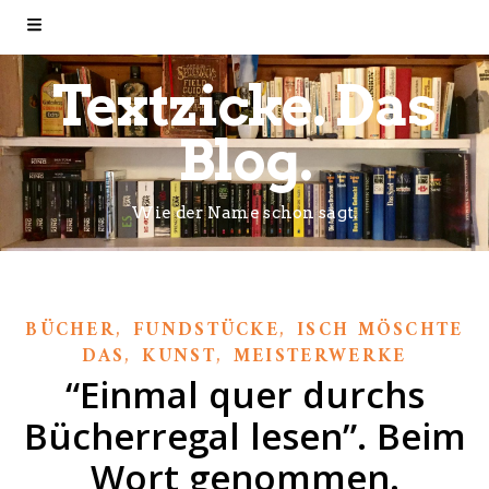
Textzicke. Das
Blog.
Wie der Name schon sagt.
,
,
BÜCHER
FUNDSTÜCKE
ISCH MÖSCHTE
,
,
DAS
KUNST
MEISTERWERKE
“Einmal quer durchs
Bücherregal lesen”. Beim
Wort genommen.