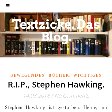
Textzicke. Das
Blog.
Wie der Name schon sagt.
,
,
BEWEGENDES
BÜCHER
WICHTIGES
R.I.P., Stephen Hawking.
14.03.2018
/
No Comments
Stephen Hawking ist gestorben. Heute, am