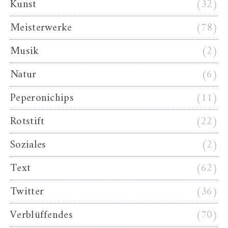
Kunst
(32)
Meisterwerke
(78)
Musik
(2)
Natur
(6)
Peperonichips
(11)
Rotstift
(22)
Soziales
(2)
Text
(62)
Twitter
(36)
Verblüffendes
(70)