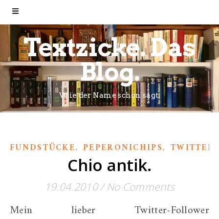
Textzicke. Das
Blog.
Wie der Name schon sagt.
,
,
FUNDSTÜCKE
PEPERONICHIPS
TWITTER
Chio antik.
19.04.2010
/
No Comments
Mein lieber Twitter-Follower