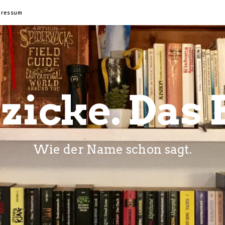
pressum
zicke. Das 
Wie der Name schon sagt.