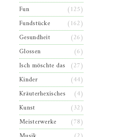
Fun
(125)
Fundstücke
(162)
Gesundheit
(26)
Glossen
(6)
Isch möschte das
(27)
Kinder
(44)
Kräuterhexisches
(4)
Kunst
(32)
Meisterwerke
(78)
Musik
(2)