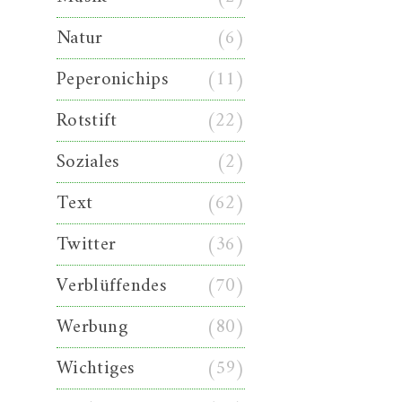
Natur
(6)
Peperonichips
(11)
Rotstift
(22)
Soziales
(2)
Text
(62)
Twitter
(36)
Verblüffendes
(70)
Werbung
(80)
Wichtiges
(59)