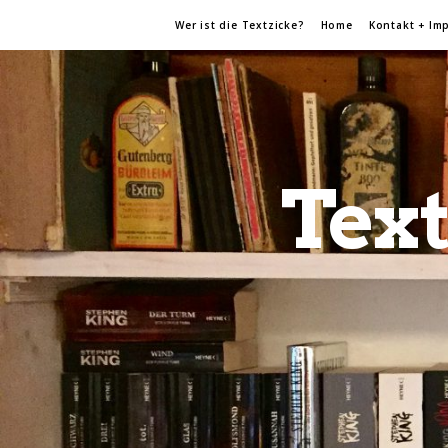
Wer ist die Textzicke?
Home
Kontakt + Im
Text