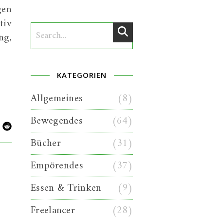
gen
tiv
ng,
KATEGORIEN
Allgemeines
(8)
Bewegendes
(64)
Bücher
(31)
Empörendes
(37)
Essen & Trinken
(9)
Freelancer
(28)