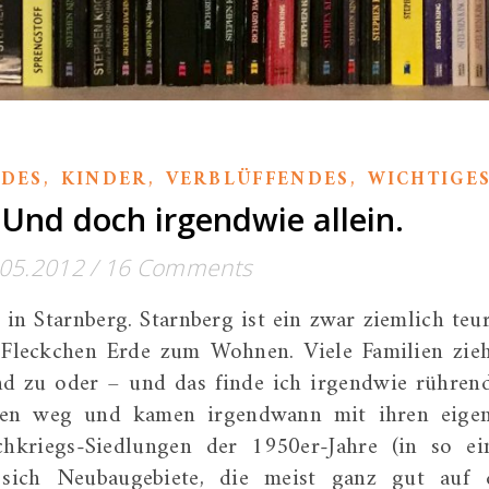
,
,
,
DES
KINDER
VERBLÜFFENDES
WICHTIGE
nd doch irgendwie allein.
.05.2012
/
16 Comments
in Starnberg. Starnberg ist ein zwar ziemlich teur
s Fleckchen Erde zum Wohnen. Viele Familien zie
d zu oder – und das finde ich irgendwie rühren
ngen weg und kamen irgendwann mit ihren eige
kriegs-Siedlungen der 1950er-Jahre (in so ei
 sich Neubaugebiete, die meist ganz gut auf 