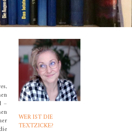
S
es,
hen
d –
nen
WER IST DIE
ner
TEXTZICKE?
die