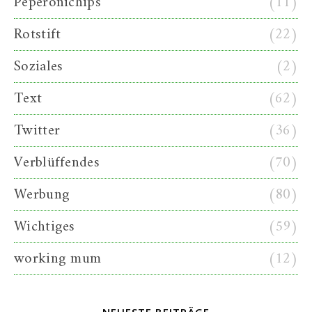
Peperonichips
(11)
Rotstift
(22)
Soziales
(2)
Text
(62)
Twitter
(36)
Verblüffendes
(70)
Werbung
(80)
Wichtiges
(59)
working mum
(12)