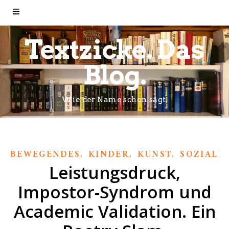
Textzicke. Das
Blog.
Wie der Name schon sagt.
,
,
,
BEWEGENDES
KINDER
KUNST
SOZIALE
Leistungsdruck,
Impostor-Syndrom und
Academic Validation. Ein