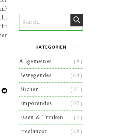
der
en?
cht
cht
der
KATEGORIEN
Allgemeines
(8)
Bewegendes
(64)
Bücher
(31)
Empörendes
(37)
Essen & Trinken
(9)
Freelancer
(28)