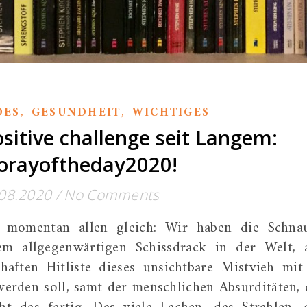
,
,
DES
GESUNDHEIT
WICHTIGES
ositive challenge seit Langem:
orayoftheday2020!
08.2020
/
No Comments
s momentan allen gleich: Wir haben die Schna
em allgegenwärtigen Schissdrack in der Welt, 
aften Hitliste dieses unsichtbare Mistvieh mit
erden soll, samt der menschlichen Absurditäten, 