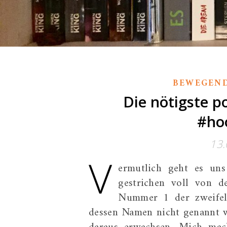
BEWEGEN
Die nötigste p
#ho
13.
V
ermutlich geht es un
gestrichen voll von d
Nummer 1 der zweifelh
dessen Namen nicht genannt w