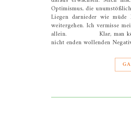
daraus erwachsen. Mich mach
Optimismus, die unumstößlich
Liegen darnieder wie müde P
weitergehen. Ich vermisse mei
allein. Klar, man könnte „
nicht enden wollenden Negat
GA