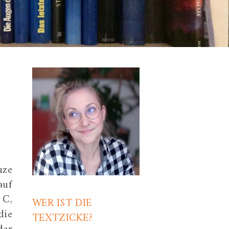
uze
auf
 C,
WER IST DIE
die
TEXTZICKE?