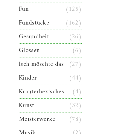
Fun
(125)
Fundstücke
(162)
Gesundheit
(26)
Glossen
(6)
Isch möschte das
(27)
Kinder
(44)
Kräuterhexisches
(4)
Kunst
(32)
Meisterwerke
(78)
Musik
(2)