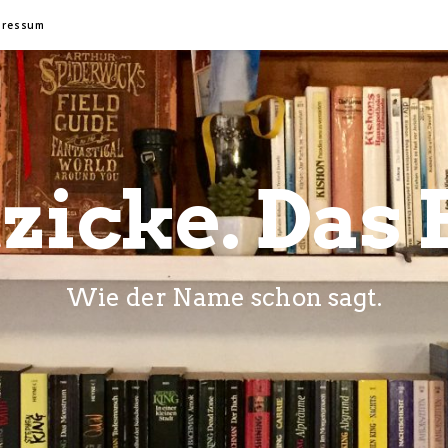
pressum
zicke. Das 
Wie der Name schon sagt.