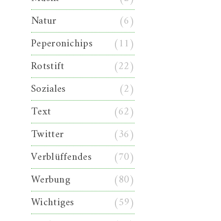
Natur
(6)
Peperonichips
(11)
Rotstift
(22)
Soziales
(2)
Text
(62)
Twitter
(36)
Verblüffendes
(70)
Werbung
(80)
Wichtiges
(59)