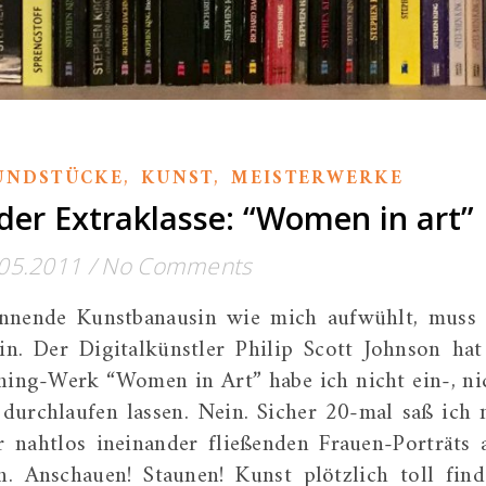
,
,
UNDSTÜCKE
KUNST
MEISTERWERKE
er Extraklasse: “Women in art”
05.2011
/
No Comments
nnende Kunstbanausin wie mich aufwühlt, muss 
in. Der Digitalkünstler Philip Scott Johnson hat
hing-Werk “Women in Art” habe ich nicht ein-, ni
durchlaufen lassen. Nein. Sicher 20-mal saß ich 
r nahtlos ineinander fließenden Frauen-Porträts 
. Anschauen! Staunen! Kunst plötzlich toll find