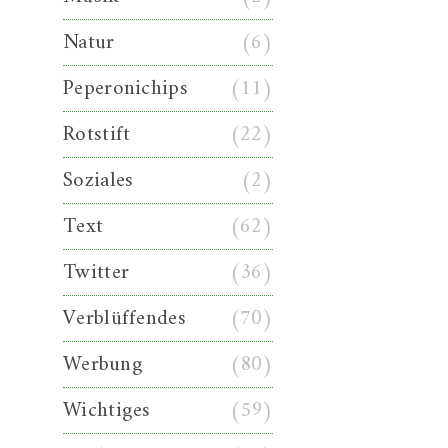
Natur
(6)
Peperonichips
(11)
Rotstift
(22)
Soziales
(2)
Text
(62)
Twitter
(36)
Verblüffendes
(70)
Werbung
(80)
Wichtiges
(59)