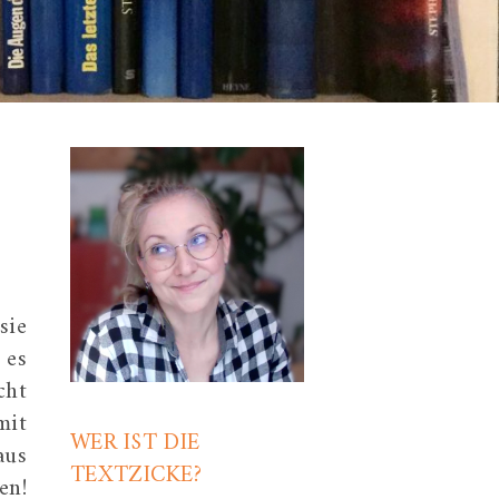
sie
 es
cht
mit
WER IST DIE
aus
TEXTZICKE?
en!