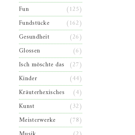
Fun
(125)
Fundstücke
(162)
Gesundheit
(26)
Glossen
(6)
Isch möschte das
(27)
Kinder
(44)
Kräuterhexisches
(4)
Kunst
(32)
Meisterwerke
(78)
Musik
(2)