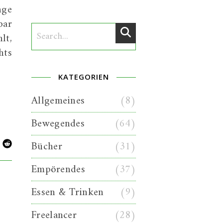
nge
bar
lt,
hts
KATEGORIEN
Allgemeines
(8)
Bewegendes
(64)
Bücher
(31)
Empörendes
(37)
Essen & Trinken
(9)
Freelancer
(28)