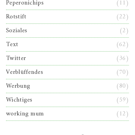
Peperonichips
(11)
Rotstift
(22)
Soziales
(2)
Text
(62)
Twitter
(36)
Verblüffendes
(70)
Werbung
(80)
Wichtiges
(59)
working mum
(12)