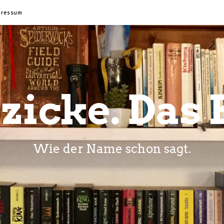
pressum
zicke. Das 
Wie der Name schon sagt.