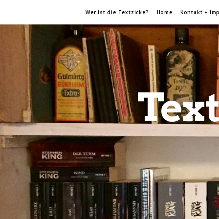
Wer ist die Textzicke?
Home
Kontakt + Im
Text