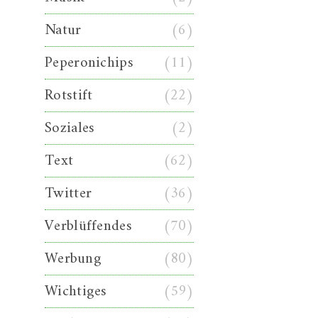
Natur
(6)
Peperonichips
(11)
Rotstift
(22)
Soziales
(2)
Text
(62)
Twitter
(36)
Verblüffendes
(70)
Werbung
(80)
Wichtiges
(59)