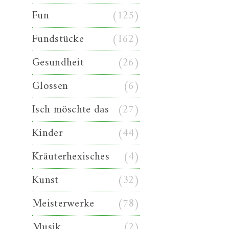
Fun
(125)
Fundstücke
(162)
Gesundheit
(26)
Glossen
(6)
Isch möschte das
(27)
Kinder
(44)
Kräuterhexisches
(4)
Kunst
(32)
Meisterwerke
(78)
Musik
(2)