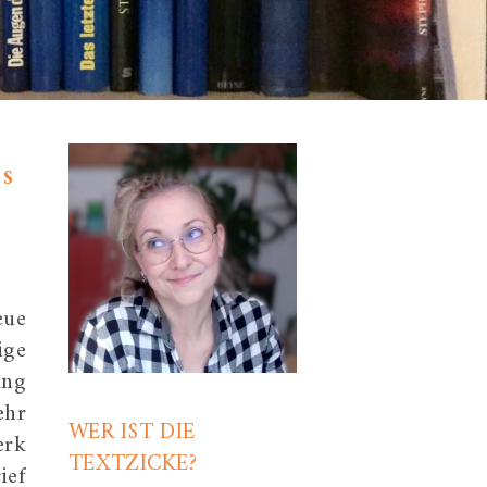
ES
eue
ige
ung
ehr
WER IST DIE
erk
TEXTZICKE?
ief