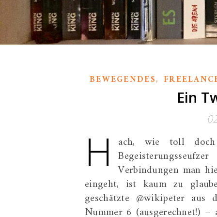
,
BEWEGENDES
FREELANC
Ein Tw
0
H
ach, wie toll doch
Begeisterungsseuf
Verbindungen man hi
eingeht, ist kaum zu glaub
geschätzte @wikipeter aus 
Nummer 6 (ausgerechnet!) – 