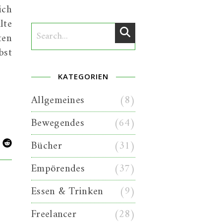
ich
lte
ten
bst
KATEGORIEN
Allgemeines
(8)
Bewegendes
(64)
Bücher
(31)
Empörendes
(37)
Essen & Trinken
(9)
Freelancer
(28)