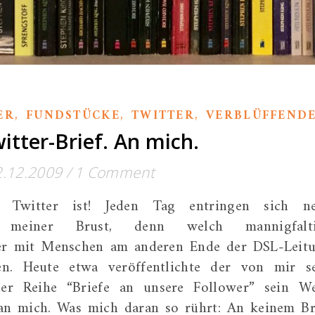
,
,
,
ER
FUNDSTÜCKE
TWITTER
VERBLÜFFEND
itter-Brief. An mich.
2.12.2009
/
1 Comment
 Twitter ist! Jeden Tag entringen sich n
zer meiner Brust, denn welch mannigfalt
er mit Menschen am anderen Ende der DSL-Leit
en. Heute etwa veröffentlichte der von mir s
der Reihe “Briefe an unsere Follower” sein W
an mich. Was mich daran so rührt: An keinem Br