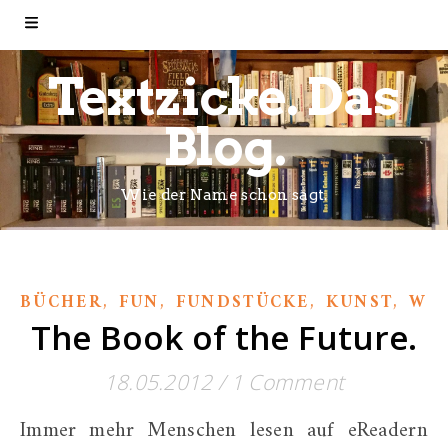
Textzicke. Das
Blog.
Wie der Name schon sagt.
,
,
,
,
BÜCHER
FUN
FUNDSTÜCKE
KUNST
WE
The Book of the Future.
18.05.2012
/
1 Comment
Immer mehr Menschen lesen auf eReadern