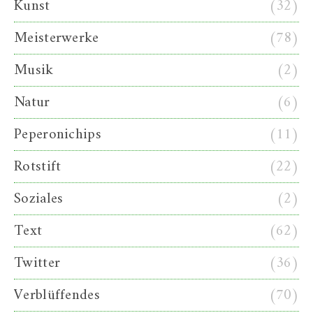
Kunst
(32)
Meisterwerke
(78)
Musik
(2)
Natur
(6)
Peperonichips
(11)
Rotstift
(22)
Soziales
(2)
Text
(62)
Twitter
(36)
Verblüffendes
(70)