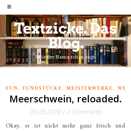
Textzicke. Das
Blog.
Wie der Name schon sagt.
,
,
,
FUN
FUNDSTÜCKE
MEISTERWERKE
WER
Meerschwein, reloaded.
25.03.2010
/
2 Comments
Okay, er ist nicht mehr ganz frisch und