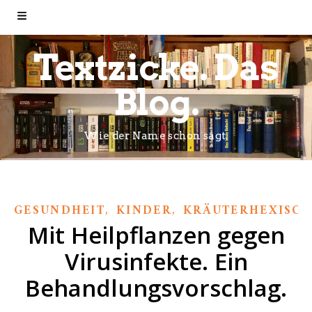
Textzicke. Das
Blog.
Wie der Name schon sagt.
,
,
GESUNDHEIT
KINDER
KRÄUTERHEXISCH
Mit Heilpflanzen gegen
Virusinfekte. Ein
Behandlungsvorschlag.