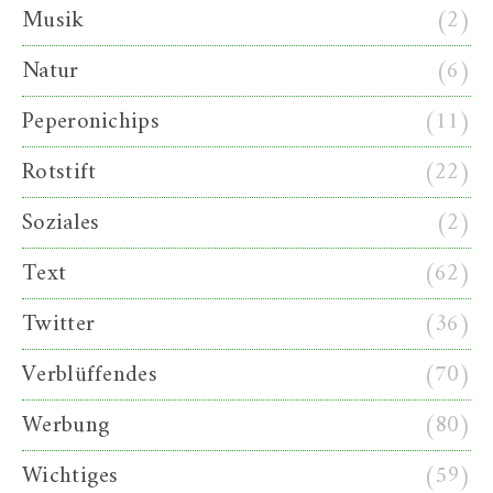
Musik
(2)
Natur
(6)
Peperonichips
(11)
Rotstift
(22)
Soziales
(2)
Text
(62)
Twitter
(36)
Verblüffendes
(70)
Werbung
(80)
Wichtiges
(59)