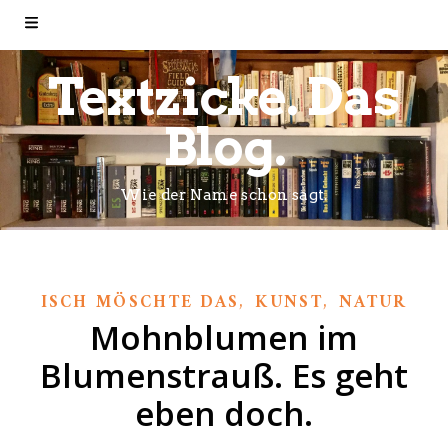
Textzicke. Das
Blog.
Wie der Name schon sagt.
,
,
ISCH MÖSCHTE DAS
KUNST
NATUR
Mohnblumen im
Blumenstrauß. Es geht
eben doch.