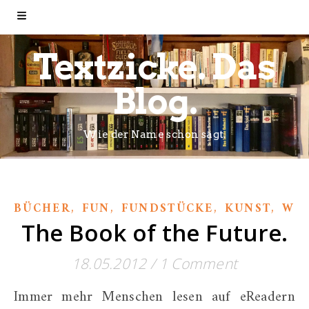
Textzicke. Das
Blog.
Wie der Name schon sagt.
,
,
,
,
BÜCHER
FUN
FUNDSTÜCKE
KUNST
WE
The Book of the Future.
18.05.2012
/
1 Comment
Immer mehr Menschen lesen auf eReadern