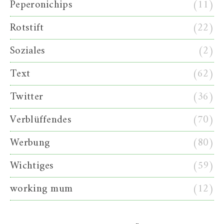
Peperonichips
(11)
Rotstift
(22)
Soziales
(2)
Text
(62)
Twitter
(36)
Verblüffendes
(70)
Werbung
(80)
Wichtiges
(59)
working mum
(12)