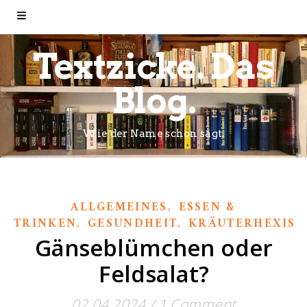
Textzicke. Das
Blog.
Wie der Name schon sagt.
,
ALLGEMEINES
ESSEN &
,
,
TRINKEN
GESUNDHEIT
KRÄUTERHEXISC
Gänseblümchen oder
Feldsalat?
02.04.2024
/
1 Comment