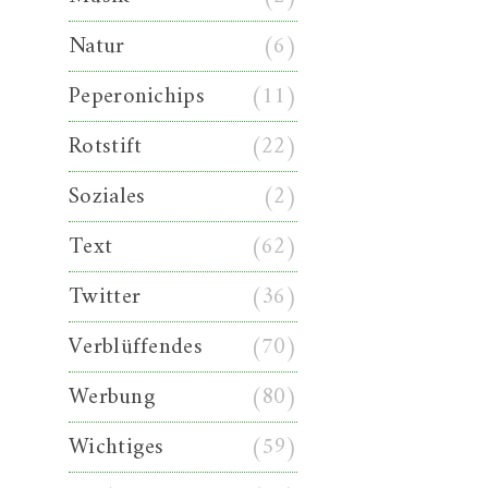
Natur
(6)
Peperonichips
(11)
Rotstift
(22)
Soziales
(2)
Text
(62)
Twitter
(36)
Verblüffendes
(70)
Werbung
(80)
Wichtiges
(59)