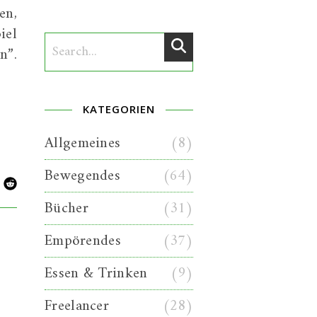
en,
iel
n”.
KATEGORIEN
Allgemeines
(8)
Bewegendes
(64)
Bücher
(31)
Empörendes
(37)
Essen & Trinken
(9)
Freelancer
(28)