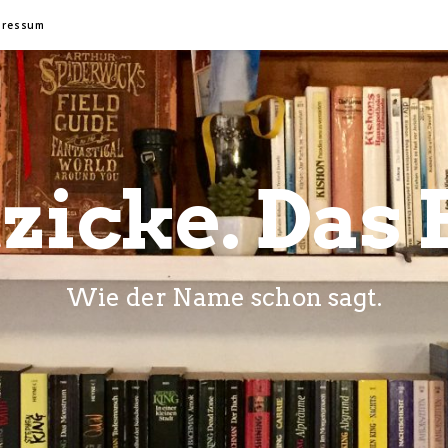
pressum
zicke. Das 
Wie der Name schon sagt.