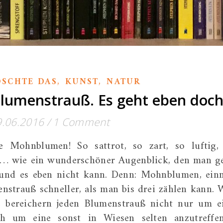
,
,
ÖSCHTE DAS
KUNST
NATUR
umenstrauß. Es geht eben doch
9.06.2016
/
1 Comment
e Mohnblumen! So sattrot, so zart, so luftig,
e … wie ein wunderschöner Augenblick, den man g
 und es eben nicht kann. Denn: Mohnblumen, ein
nstrauß schneller, als man bis drei zählen kann. 
ie bereichern jeden Blumenstrauß nicht nur um e
ch um eine sonst in Wiesen selten anzutreffe