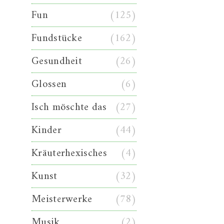
Fun
(125)
Fundstücke
(162)
Gesundheit
(26)
Glossen
(6)
Isch möschte das
(27)
Kinder
(44)
Kräuterhexisches
(4)
Kunst
(32)
Meisterwerke
(78)
Musik
(2)