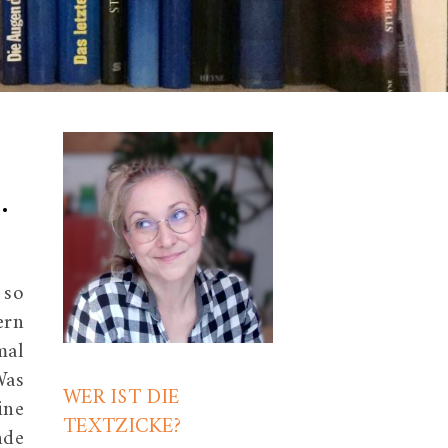
.
 so
ern
mal
Was
WER IST DIE
ine
TEXTZICKE?
nde