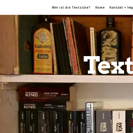
Wer ist die Textzicke?
Home
Kontakt + Im
Text