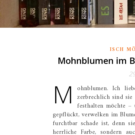
ISCH M
Mohnblumen im Bl
2
M
ohnblumen. Ich lieb
zerbrechlich sind si
festhalten möchte –
gepflückt, verwelken im Blume
furchtbar schade ist, denn s
herrliche Farbe, sondern au