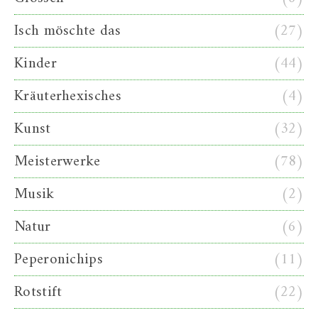
Isch möschte das
(27)
Kinder
(44)
Kräuterhexisches
(4)
Kunst
(32)
Meisterwerke
(78)
Musik
(2)
Natur
(6)
Peperonichips
(11)
Rotstift
(22)