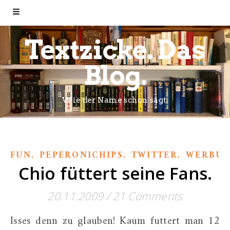
Textzicke. Das
Blog.
Wie der Name schon sagt.
,
,
,
FUN
PEPERONICHIPS
TWITTER
WERBU
Chio füttert seine Fans.
20.11.2009
/
21 Comments
Isses denn zu glauben! Kaum futtert man 12