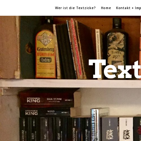
Wer ist die Textzicke?
Home
Kontakt + Im
Text