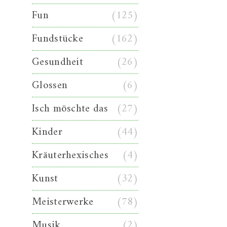
Fun
(125)
Fundstücke
(162)
Gesundheit
(26)
Glossen
(6)
Isch möschte das
(27)
Kinder
(44)
Kräuterhexisches
(4)
Kunst
(32)
Meisterwerke
(78)
Musik
(2)