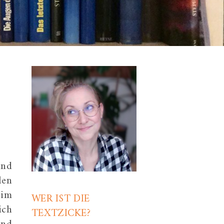
und
len
 im
WER IST DIE
ich
TEXTZICKE?