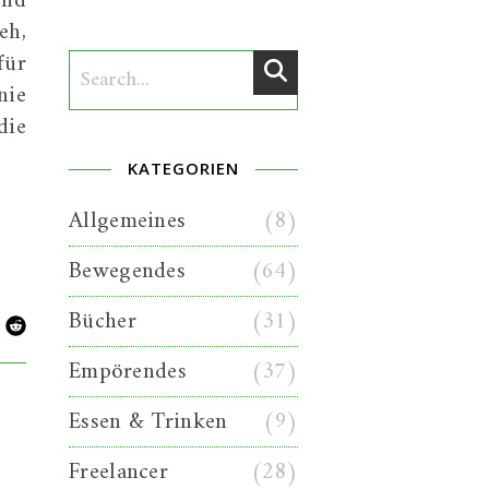
end
eh,
für
nie
die
KATEGORIEN
Allgemeines
(8)
Bewegendes
(64)
Bücher
(31)
Empörendes
(37)
Essen & Trinken
(9)
Freelancer
(28)