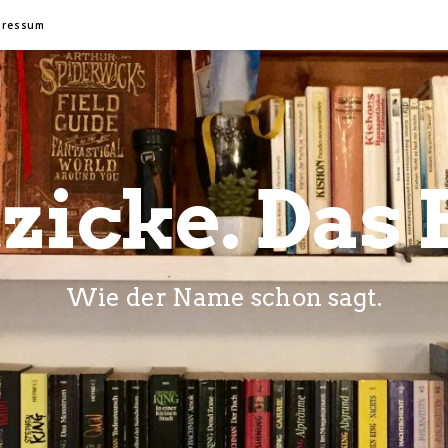
pressum
zicke. Das 
Wie der Name schon sagt.