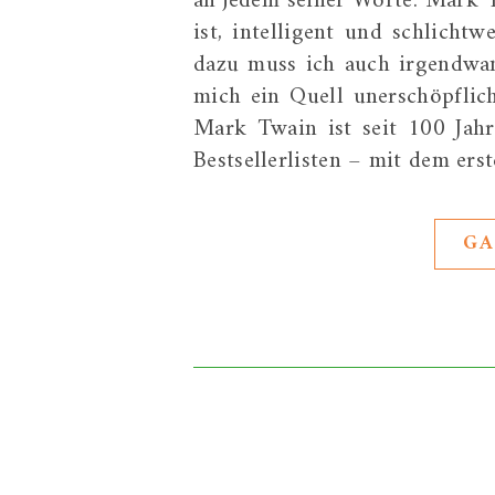
an jedem seiner Worte. Mark T
ist, intelligent und schlich
dazu muss ich auch irgendwa
mich ein Quell unerschöpflic
Mark Twain ist seit 100 Jah
Bestsellerlisten – mit dem ers
GA