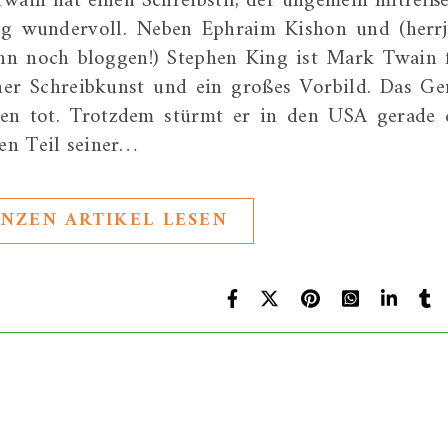
wain hat einen Schreibstil, der ungemein mitreiß
tweg wundervoll. Neben Ephraim Kishon und (herrj
nn noch bloggen!) Stephen King ist Mark Twain 
her Schreibkunst und ein großes Vorbild. Das Ge
ren tot. Trotzdem stürmt er in den USA gerade 
ten Teil seiner…
NZEN ARTIKEL LESEN