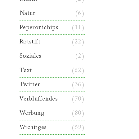
Natur
(6)
Peperonichips
(11)
Rotstift
(22)
Soziales
(2)
Text
(62)
Twitter
(36)
Verblüffendes
(70)
Werbung
(80)
Wichtiges
(59)