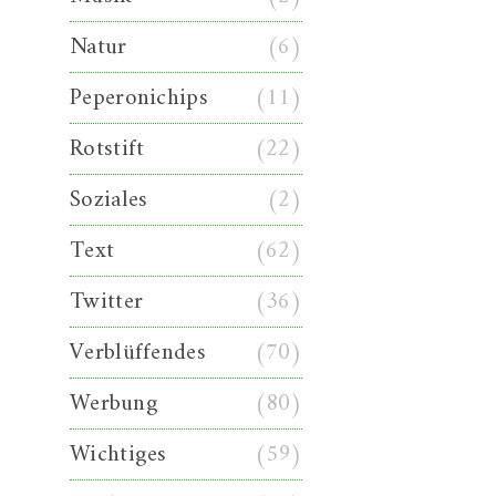
Natur
(6)
Peperonichips
(11)
Rotstift
(22)
Soziales
(2)
Text
(62)
Twitter
(36)
Verblüffendes
(70)
Werbung
(80)
Wichtiges
(59)