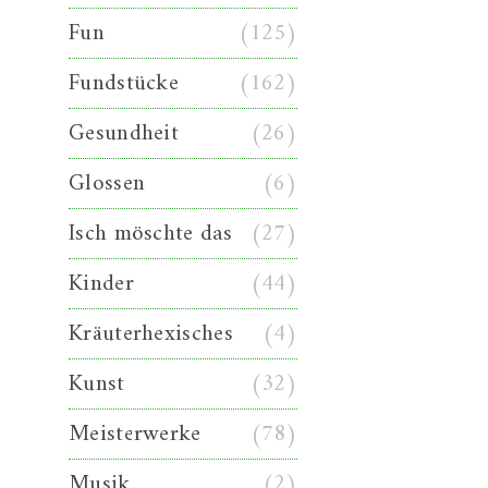
Fun
(125)
Fundstücke
(162)
Gesundheit
(26)
Glossen
(6)
Isch möschte das
(27)
Kinder
(44)
Kräuterhexisches
(4)
Kunst
(32)
Meisterwerke
(78)
Musik
(2)