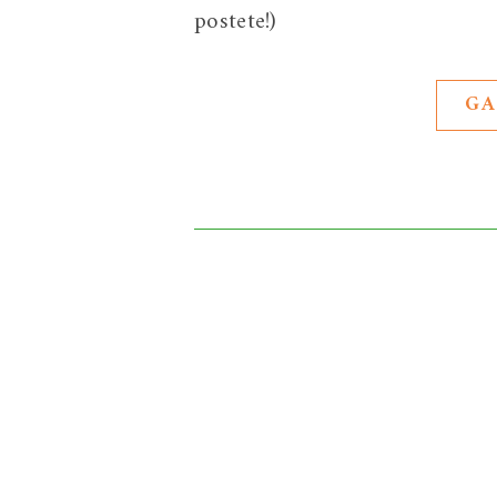
postete!)
GA