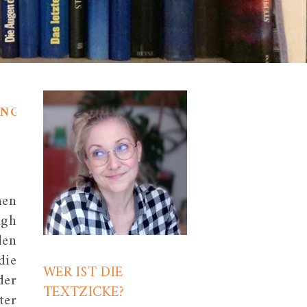
UNG
hen
igh
den
die
WER IST DIE
der
TEXTZICKE?
ter