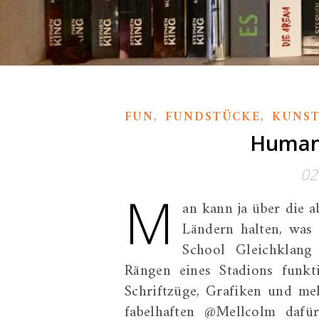
,
,
FUN
FUNDSTÜCKE
KUNS
Human 
02
M
an kann ja über die 
Ländern halten, was
School Gleichklang
Rängen eines Stadions funkti
Schriftzüge, Grafiken und meh
fabelhaften @Mellcolm dafür