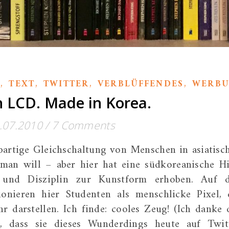
,
,
,
,
T
TEXT
TWITTER
VERBLÜFFENDES
WERB
LCD. Made in Korea.
.07.2010
/
7 Comments
abartige Gleichschaltung von Menschen in asiatisc
 man will – aber hier hat eine südkoreanische H
 und Disziplin zur Kunstform erhoben. Auf 
onieren hier Studenten als menschlicke Pixel, 
r darstellen. Ich finde: cooles Zeug! (Ich danke 
, dass sie dieses Wunderdings heute auf Twit