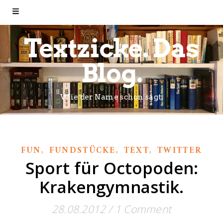
Textzicke. Das
Blog.
Wie der Name schon sagt.
,
,
,
FUN
FUNDSTÜCKE
TEXT
TWITTER
Sport für Octopoden:
Krakengymnastik.
28.08.2012
/
1 Comment