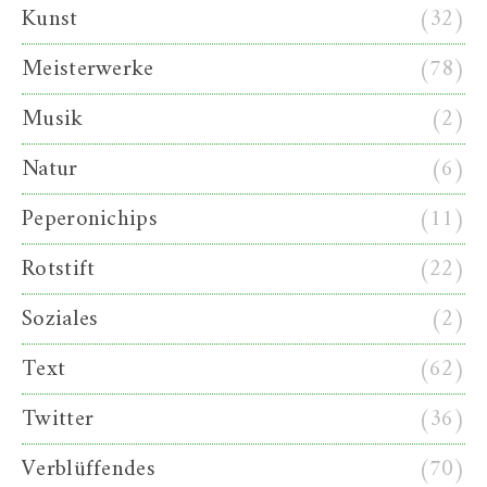
Kunst
(32)
Meisterwerke
(78)
Musik
(2)
Natur
(6)
Peperonichips
(11)
Rotstift
(22)
Soziales
(2)
Text
(62)
Twitter
(36)
Verblüffendes
(70)