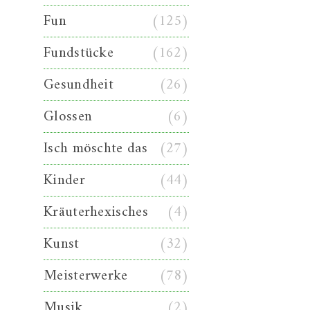
Fun
(125)
Fundstücke
(162)
Gesundheit
(26)
Glossen
(6)
Isch möschte das
(27)
Kinder
(44)
Kräuterhexisches
(4)
Kunst
(32)
Meisterwerke
(78)
Musik
(2)