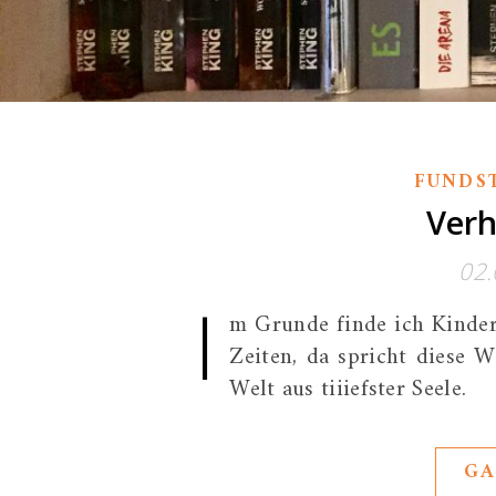
FUNDS
Verh
02.
I
m Grunde finde ich Kinder j
Zeiten, da spricht diese 
Welt aus tiiiefster Seele.
GA