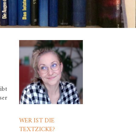
ibt
ser
WER IST DIE
TEXTZICKE?