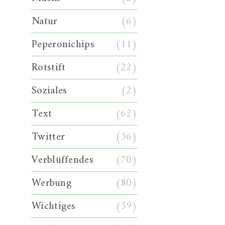
Natur
(6)
Peperonichips
(11)
Rotstift
(22)
Soziales
(2)
Text
(62)
Twitter
(36)
Verblüffendes
(70)
Werbung
(80)
Wichtiges
(59)