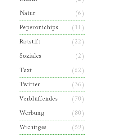
Natur
(6)
Peperonichips
(11)
Rotstift
(22)
Soziales
(2)
Text
(62)
Twitter
(36)
Verblüffendes
(70)
Werbung
(80)
Wichtiges
(59)