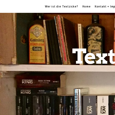
Wer ist die Textzicke?
Home
Kontakt + Im
Text