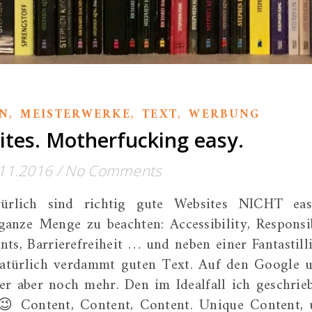
,
,
,
N
MEISTERWERKE
TEXT
WERBUNG
tes. Motherfucking easy.
11.2016
/
No Comments
türlich sind richtig gute Websites NICHT eas
 ganze Menge zu beachten: Accessibility, Responsi
nts, Barrierefreiheit … und neben einer Fantastill
 natürlich verdammt guten Text. Auf den Google 
er aber noch mehr. Den im Idealfall ich geschrie
 😉 Content, Content, Content. Unique Content,