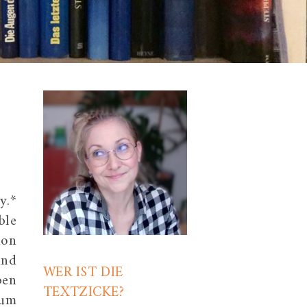
y.*
ble
ion
und
WER IST DIE
ben
TEXTZICKE?
 um