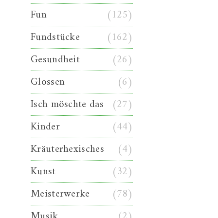
Fun
(125)
Fundstücke
(162)
Gesundheit
(26)
Glossen
(6)
Isch möschte das
(27)
Kinder
(44)
Kräuterhexisches
(4)
Kunst
(32)
Meisterwerke
(78)
Musik
(2)