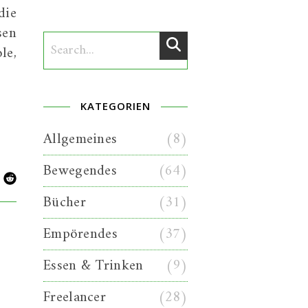
die
sen
le,
KATEGORIEN
Allgemeines
(8)
Bewegendes
(64)
Bücher
(31)
Empörendes
(37)
Essen & Trinken
(9)
Freelancer
(28)