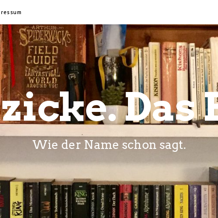
pressum
zicke. Das 
Wie der Name schon sagt.