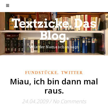
Textzicke. Das
Blog.
Wie der Name schon sagt.
,
FUNDSTÜCKE
TWITTER
Miau, ich bin dann mal
raus.
24.04.2009
/
No Comments