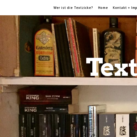
Wer ist die Textzicke?
Home
Kontakt + Im
Text