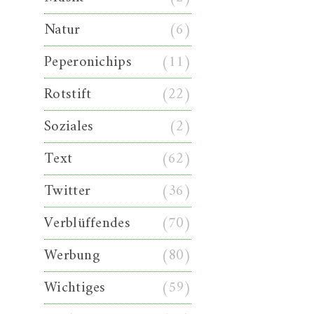
Natur
(6)
Peperonichips
(11)
Rotstift
(22)
Soziales
(2)
Text
(62)
Twitter
(36)
Verblüffendes
(70)
Werbung
(80)
Wichtiges
(59)