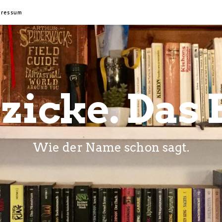
pressum
zicke. Das 
Wie der Name schon sagt.