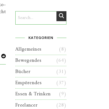
ko-
cht
KATEGORIEN
Allgemeines
(8)
Bewegendes
(64)
Bücher
(31)
Empörendes
(37)
Essen & Trinken
(9)
Freelancer
(28)