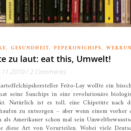
,
,
,
KE
GESUNDHEIT
PEPERONICHIPS
WERBU
e zu laut: eat this, Umwelt!
.11.2010
/
2 Comments
rtoffelchipshersteller Frito-Lay wollte ein bissc
t seine Sunchips in eine revolutionäre biologi
t. Natürlich ist es toll, eine Chipstüte nach 
haufen zu entsorgen – aber wenn einem vorher 
man als Amerikaner schon mal sein Umweltbewussts
be diese Art von Vorurteilen. Wobei viele Deuts