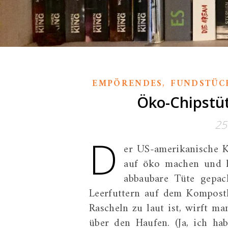
,
EMPÖRENDES
FUNDSTÜC
Öko-Chipstüt
25
D
er US-amerikanische Ka
auf öko machen und ha
abbaubare Tüte gepack
Leerfuttern auf dem Kompost
Rascheln zu laut ist, wirft 
über den Haufen. (Ja, ich ha