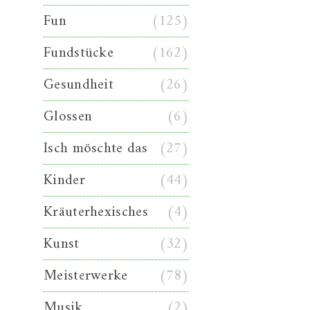
Fun
(125)
Fundstücke
(162)
Gesundheit
(26)
Glossen
(6)
Isch möschte das
(27)
Kinder
(44)
Kräuterhexisches
(4)
Kunst
(32)
Meisterwerke
(78)
Musik
(2)