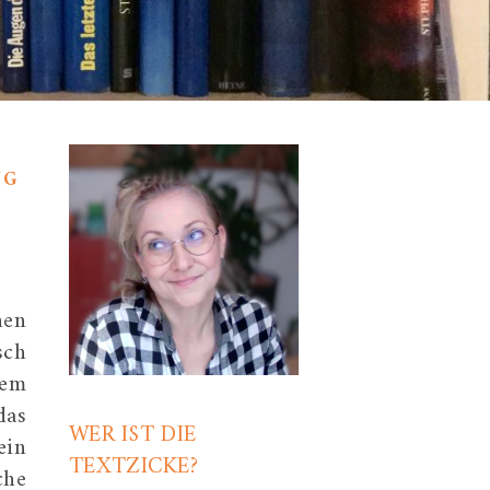
NG
hen
sch
dem
das
WER IST DIE
ein
TEXTZICKE?
che