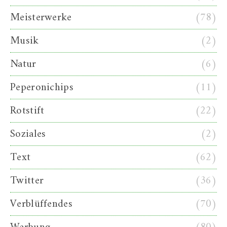
Meisterwerke
(78)
Musik
(2)
Natur
(6)
Peperonichips
(11)
Rotstift
(22)
Soziales
(2)
Text
(62)
Twitter
(36)
Verblüffendes
(70)