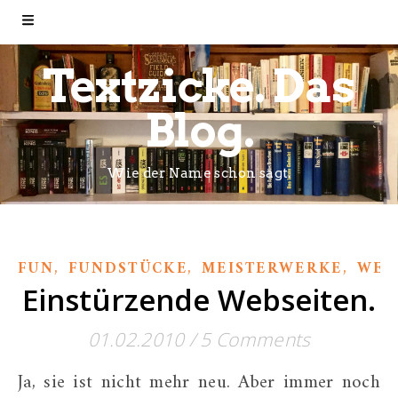
Textzicke. Das
Blog.
Wie der Name schon sagt.
,
,
,
FUN
FUNDSTÜCKE
MEISTERWERKE
WER
Einstürzende Webseiten.
01.02.2010
/
5 Comments
Ja, sie ist nicht mehr neu. Aber immer noch