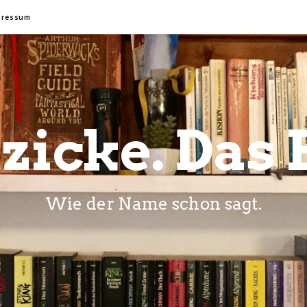
pressum
zicke. Das 
Wie der Name schon sagt.