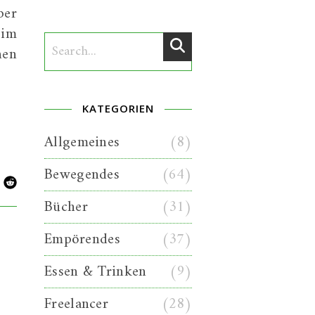
ber
 im
hen
KATEGORIEN
Allgemeines
(8)
Bewegendes
(64)
Bücher
(31)
Empörendes
(37)
Essen & Trinken
(9)
Freelancer
(28)