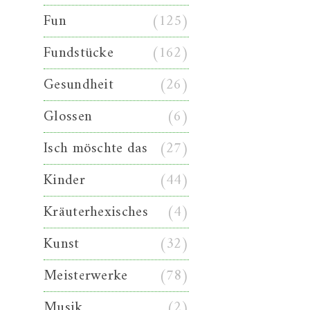
Fun
(125)
Fundstücke
(162)
Gesundheit
(26)
Glossen
(6)
Isch möschte das
(27)
Kinder
(44)
Kräuterhexisches
(4)
Kunst
(32)
Meisterwerke
(78)
Musik
(2)