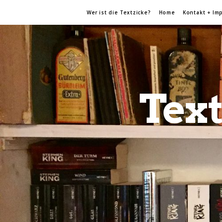
Wer ist die Textzicke?
Home
Kontakt + Im
Text