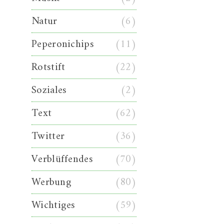
Natur
(6)
Peperonichips
(11)
Rotstift
(22)
Soziales
(2)
Text
(62)
Twitter
(36)
Verblüffendes
(70)
Werbung
(80)
Wichtiges
(59)