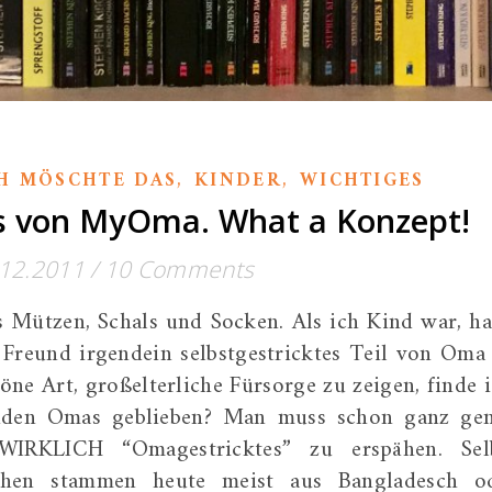
,
,
H MÖSCHTE DAS
KINDER
WICHTIGES
es von MyOma. What a Konzept!
.12.2011
/
10 Comments
 Mützen, Schals und Socken. Als ich Kind war, ha
 Freund irgendein selbstgestricktes Teil von Oma
öne Art, großelterliche Fürsorge zu zeigen, finde i
enden Omas geblieben? Man muss schon ganz ge
IRKLICH “Omagestricktes” zu erspähen. Sel
chen stammen heute meist aus Bangladesch o