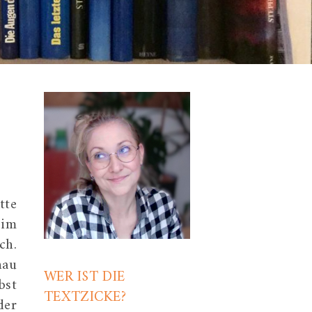
tte
 im
ch.
nau
WER IST DIE
bst
TEXTZICKE?
der