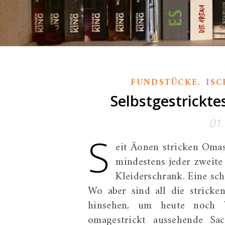
,
FUNDSTÜCKE
ISC
Selbstgestrickt
01
S
eit Äonen stricken Omas
mindestens jeder zweite
Kleiderschrank. Eine sch
Wo aber sind all die strick
hinsehen, um heute noch W
omagestrickt aussehende Sa