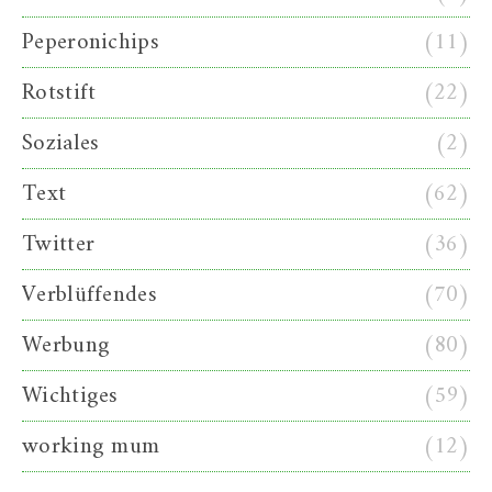
Peperonichips
(11)
Rotstift
(22)
Soziales
(2)
Text
(62)
Twitter
(36)
Verblüffendes
(70)
Werbung
(80)
Wichtiges
(59)
working mum
(12)