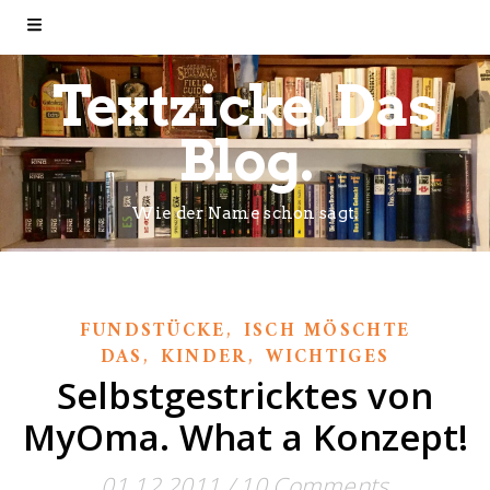
Textzicke. Das
Blog.
Wie der Name schon sagt.
,
FUNDSTÜCKE
ISCH MÖSCHTE
,
,
DAS
KINDER
WICHTIGES
Selbstgestricktes von
MyOma. What a Konzept!
01.12.2011
/
10 Comments