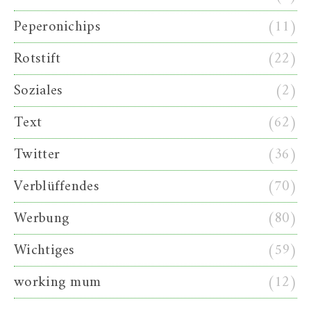
Peperonichips
(11)
Rotstift
(22)
Soziales
(2)
Text
(62)
Twitter
(36)
Verblüffendes
(70)
Werbung
(80)
Wichtiges
(59)
working mum
(12)