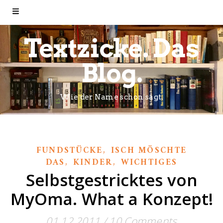
Textzicke. Das
Blog.
Wie der Name schon sagt.
,
FUNDSTÜCKE
ISCH MÖSCHTE
,
,
DAS
KINDER
WICHTIGES
Selbstgestricktes von
MyOma. What a Konzept!
01.12.2011
/
10 Comments