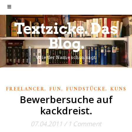
Textzicke. Das
Blog.
Wie der Name schon sagt.
,
,
,
FREELANCER
FUN
FUNDSTÜCKE
KUNST
Bewerbersuche auf
kackdreist.
07.04.2011
/
1 Comment