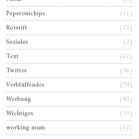
Peperonichips
(11)
Rotstift
(22)
Soziales
(2)
Text
(62)
Twitter
(36)
Verblüffendes
(70)
Werbung
(80)
Wichtiges
(59)
working mum
(12)