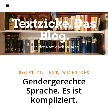
Textzicke. Das
Blog.
Wie der Name schon sagt.
,
,
ROTSTIFT
TEXT
WICHTIGES
Gendergerechte
Sprache. Es ist
kompliziert.