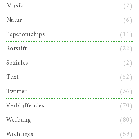
Musik
(2)
Natur
(6)
Peperonichips
(11)
Rotstift
(22)
Soziales
(2)
Text
(62)
Twitter
(36)
Verblüffendes
(70)
Werbung
(80)
Wichtiges
(59)