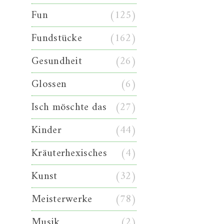
Fun
(125)
Fundstücke
(162)
Gesundheit
(26)
Glossen
(6)
Isch möschte das
(27)
Kinder
(44)
Kräuterhexisches
(4)
Kunst
(32)
Meisterwerke
(78)
Musik
(2)