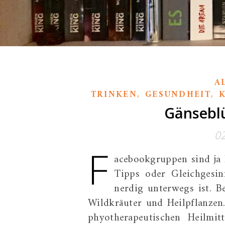
A
,
,
TRINKEN
GESUNDHEIT
Gänsebl
0
F
acebookgruppen sind ja 
Tipps oder Gleichgesi
nerdig unterwegs ist. 
Wildkräuter und Heilpflanzen. 
phyotherapeutischen Heilmit