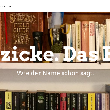
pressum
zicke. Das 
Wie der Name schon sagt.