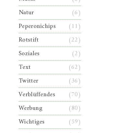
Natur
(6)
Peperonichips
(11)
Rotstift
(22)
Soziales
(2)
Text
(62)
Twitter
(36)
Verblüffendes
(70)
Werbung
(80)
Wichtiges
(59)