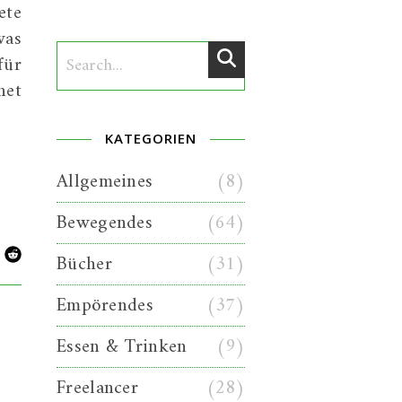
ete
was
für
net
KATEGORIEN
Allgemeines
(8)
Bewegendes
(64)
Bücher
(31)
Empörendes
(37)
Essen & Trinken
(9)
Freelancer
(28)