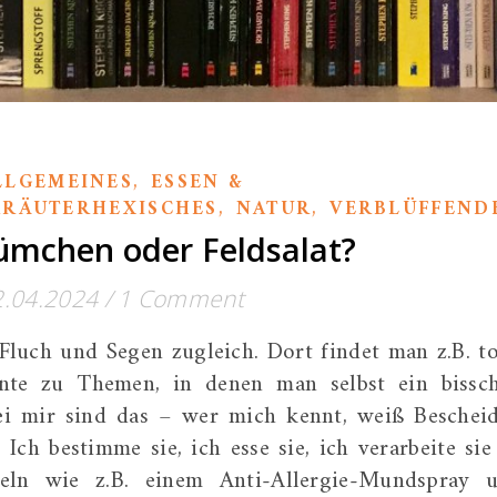
,
LLGEMEINES
ESSEN &
,
,
KRÄUTERHEXISCHES
NATUR
VERBLÜFFEND
ümchen oder Feldsalat?
2.04.2024
/
1 Comment
Fluch und Segen zugleich. Dort findet man z.B. to
nnte zu Themen, in denen man selbst ein bissc
Bei mir sind das – wer mich kennt, weiß Beschei
Ich bestimme sie, ich esse sie, ich verarbeite sie
teln wie z.B. einem Anti-Allergie-Mundspray 