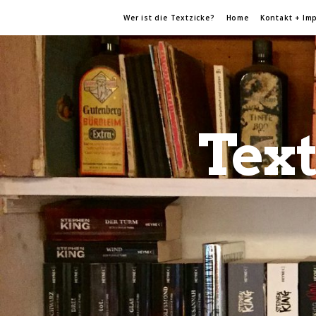
Wer ist die Textzicke?
Home
Kontakt + Im
Text