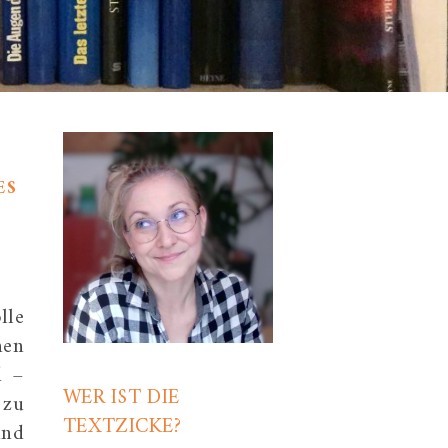
ES
lle
hen
d –
WER IST DIE
 zu
TEXTZICKE?
und